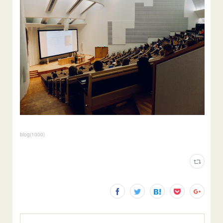
blog
(
1000
)