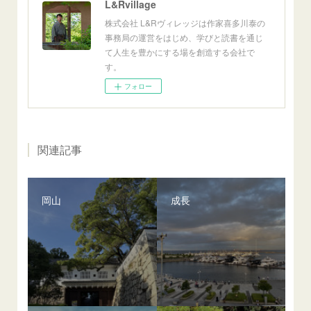
L&Rvillage
株式会社 L&Rヴィレッジは作家喜多川泰の
事務局の運営をはじめ、学びと読書を通じ
て人生を豊かにする場を創造する会社で
す。
フォロー
関連記事
岡山
成長