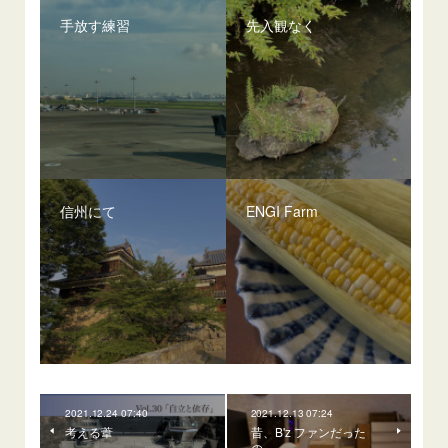
手放す練習
先入観なく
信州にて
ENGI Farm
2021.12.24 07:40
2021.12.13 07:24
考える葦
昔、B'z ファンだった
の。