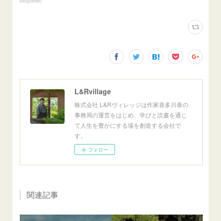
blog
(
998
)
L&Rvillage
株式会社 L&Rヴィレッジは作家喜多川泰の
事務局の運営をはじめ、学びと読書を通じ
て人生を豊かにする場を創造する会社で
す。
フォロー
関連記事