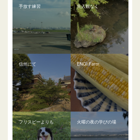
手放す練習
先入観なく
信州にて
ENGI Farm
フリスビーよりも
火曜の夜の学びの場