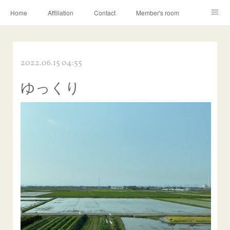
Home
Affiliation
Contact
Member's room
Learning contents
Q&A
Blog
2022.06.15 04:55
ゆっくり