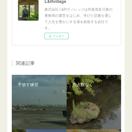
L&Rvillage
株式会社 L&Rヴィレッジは作家喜多川泰の
事務局の運営をはじめ、学びと読書を通じ
て人生を豊かにする場を創造する会社で
す。
フォロー
関連記事
手放す練習
先入観なく