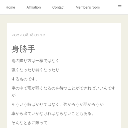
Home
Affiliation
Contact
Member's room
Learning contents
Q&A
Blog
2022.08.18 02:10
身勝手
雨の降り方は一様ではなく
強くなったり弱くなったり
するものです。
車の中で雨が弱くなるのを待つことができればいいんです
が
そういう時ばかりではなく、強かろうが弱かろうが
車から出ていかなければならないこともある。
そんなときに限って