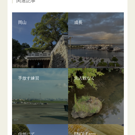
関連記事
岡山
成長
手放す練習
先入観なく
信州にて
ENGI Farm