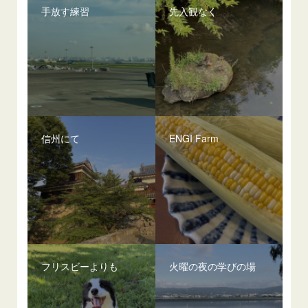
手放す練習
先入観なく
信州にて
ENGI Farm
フリスビーよりも
火曜の夜の学びの場