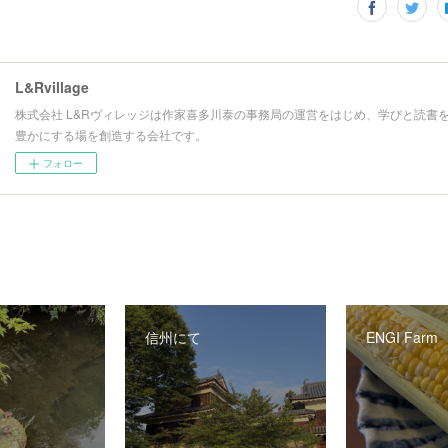
L&Rvillage
株式会社 L&Rヴィレッジは作家喜多川泰の事務局の運営をはじめ、学びと読書
豊かにする場を創造する会社です。
フォロー
信州にて
ENGI Farm