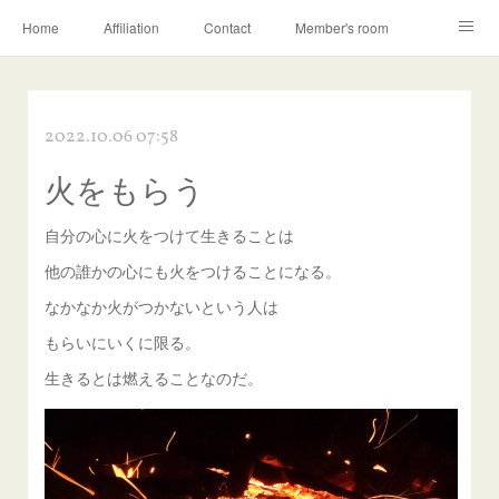
Home
Affiliation
Contact
Member's room
Learning contents
Q&A
Blog
2022.10.06 07:58
火をもらう
自分の心に火をつけて生きることは
他の誰かの心にも火をつけることになる。
なかなか火がつかないという人は
もらいにいくに限る。
生きるとは燃えることなのだ。