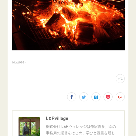
blog
(
998
)
L&Rvillage
株式会社 L&Rヴィレッジは作家喜多川泰の
事務局の運営をはじめ、学びと読書を通じ