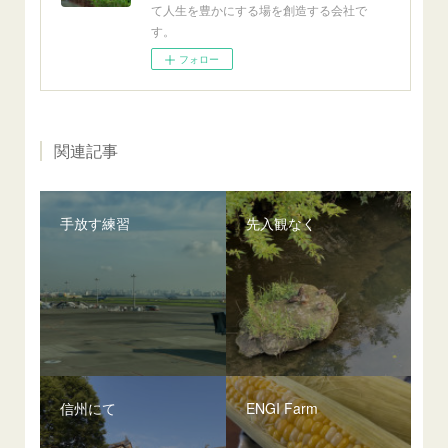
て人生を豊かにする場を創造する会社で
す。
フォロー
関連記事
手放す練習
先入観なく
信州にて
ENGI Farm