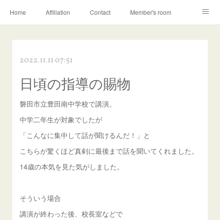
Home
Affiliation
Contact
Member's room
Learning contents
Q&A
Blog
2022.11.11 07:51
日頃の指導の賜物
磐田市立豊田南中学校で講演。
中学二年生が対象でしたが
「こんなに集中して話が聞けるんだ！」と
こちらが驚くほど真剣に最後まで話を聞いてくれました。
14歳の本気を見た気がしました。
そういう場合
講演が終わった後、校長室などで