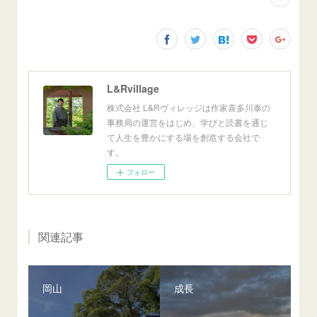
L&Rvillage
株式会社 L&Rヴィレッジは作家喜多川泰の
事務局の運営をはじめ、学びと読書を通じ
て人生を豊かにする場を創造する会社で
す。
フォロー
関連記事
岡山
成長