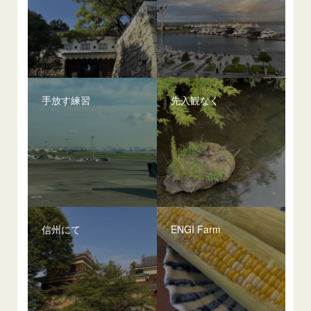
手放す練習
先入観なく
信州にて
ENGI Farm