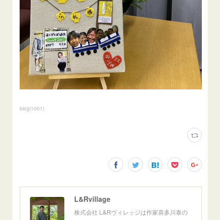
blog
(
1001
)
L&Rvillage
株式会社 L&Rヴィレッジは作家喜多川泰の