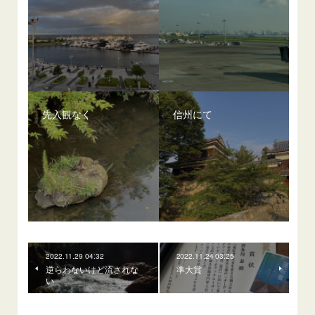
先入観なく
信州にて
2022.11.29 04:32
2022.11.24 03:25
逆らわないけど流されな
準大賞
い