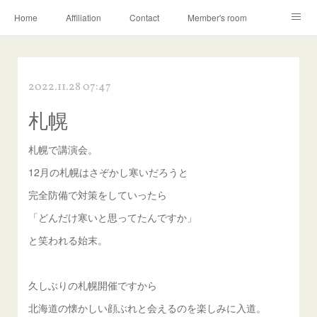
Home
Affiliation
Contact
Member's room
Learning contents
Q&A
Blog
2022.11.28 07:47
札幌
札幌で講演会。
12月の札幌はさぞかし寒いだろうと
完全防備で対策をしていったら
「どんだけ寒いと思ってたんですか」
と笑われる始末。
久しぶりの札幌開催ですから
北海道の懐かしい顔ぶれと会えるのを楽しみに入道。