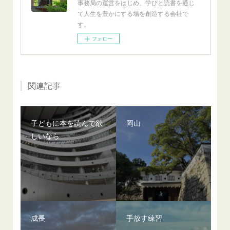
事務局の運営をはじめ、学びと読書を通じ
て人生を豊かにする場を創造する会社で
す。
フォロー
関連記事
子どもに本を読んで欲
岡山
しいなら
成長
手放す練習