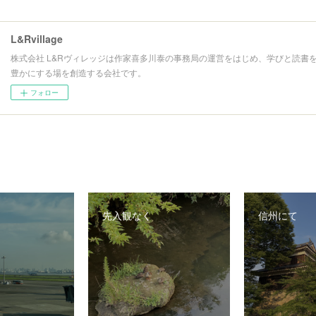
L&Rvillage
株式会社 L&Rヴィレッジは作家喜多川泰の事務局の運営をはじめ、学びと読書
豊かにする場を創造する会社です。
フォロー
先入観なく
信州にて