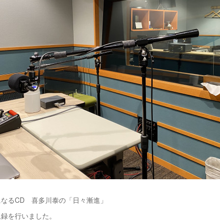
なるCD 喜多川泰の「日々漸進」
収録を行いました。