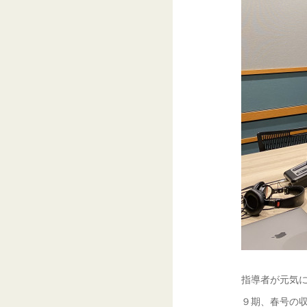
指導者が元気に
９期、春号の