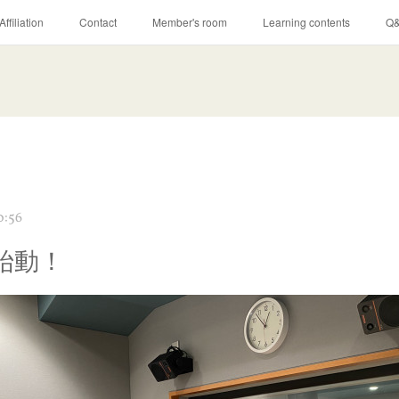
Affiliation
Contact
Member's room
Learning contents
Q
0:56
始動！