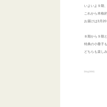
いよいよ９期
これから本格
お届けは3月2
８期から９期
特典の小冊子
どちらも楽し
blog
(
998
)