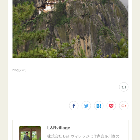
blog
(
998
)
L&Rvillage
株式会社 L&Rヴィレッジは作家喜多川泰の