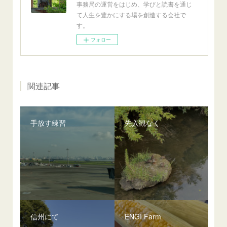
事務局の運営をはじめ、学びと読書を通じ
て人生を豊かにする場を創造する会社で
す。
フォロー
関連記事
手放す練習
先入観なく
信州にて
ENGI Farm