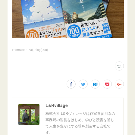
information
(
73
)
blog
(
998
)
L&Rvillage
株式会社 L&Rヴィレッジは作家喜多川泰の
事務局の運営をはじめ、学びと読書を通じ
て人生を豊かにする場を創造する会社で
す。