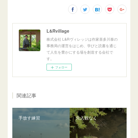
L&Rvillage
株式会社 L&Rヴィレッジは作家喜多川泰の
事務局の運営をはじめ、学びと読書を通じ
て人生を豊かにする場を創造する会社で
す。
フォロー
関連記事
手放す練習
先入観なく