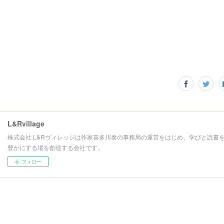
L&Rvillage
株式会社 L&Rヴィレッジは作家喜多川泰の事務局の運営をはじめ、学びと読書
豊かにする場を創造する会社です。
フォロー