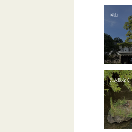
岡山
先入観なく