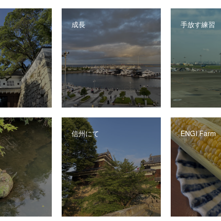
成長
手放す練習
信州にて
ENGI Farm