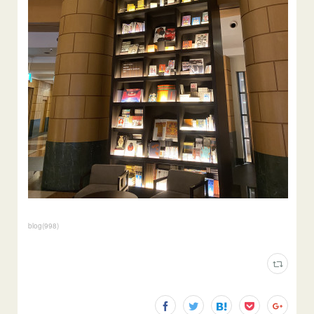
blog
(
998
)