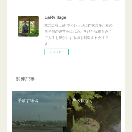
L&Rvillage
株式会社 L&Rヴィレッジは作家喜多川泰の
事務局の運営をはじめ、学びと読書を通じ
て人生を豊かにする場を創造する会社で
す。
フォロー
関連記事
手放す練習
先入観なく