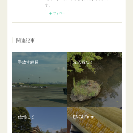
す。
フォロー
関連記事
手放す練習
先入観なく
信州にて
ENGI Farm