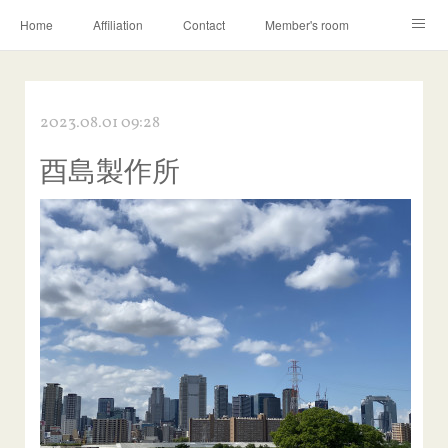
Home
Affiliation
Contact
Member's room
Learning contents
Q&A
Blog
2023.08.01 09:28
酉島製作所