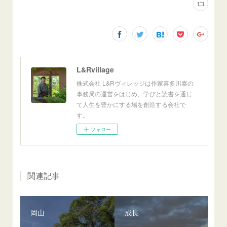
L&Rvillage
株式会社 L&Rヴィレッジは作家喜多川泰の
事務局の運営をはじめ、学びと読書を通じ
て人生を豊かにする場を創造する会社で
す。
フォロー
関連記事
岡山
成長