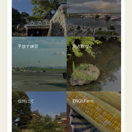
手放す練習
先入観なく
信州にて
ENGI Farm