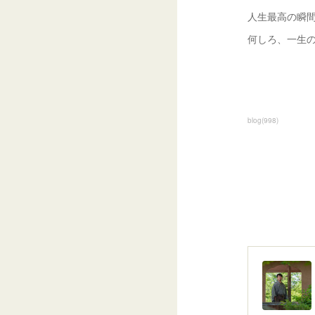
人生最高の瞬
何しろ、一生
blog
(
998
)