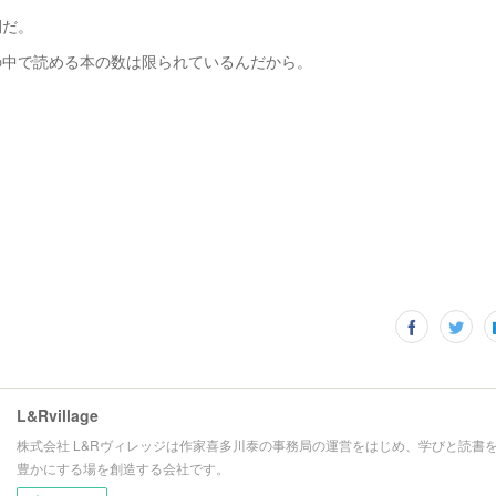
間だ。
の中で読める本の数は限られているんだから。
L&Rvillage
株式会社 L&Rヴィレッジは作家喜多川泰の事務局の運営をはじめ、学びと読書
豊かにする場を創造する会社です。