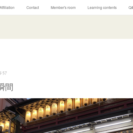
Affiliation
Contact
Member's room
Learning contents
Q
3:57
瞬間