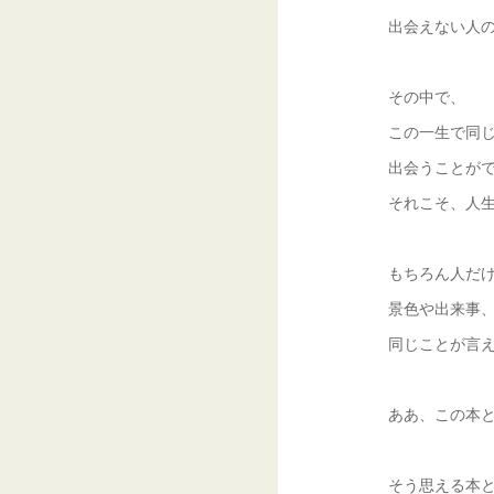
出会えない人
その中で、
この一生で同
出会うことが
それこそ、人
もちろん人だ
景色や出来事
同じことが言
ああ、この本
そう思える本