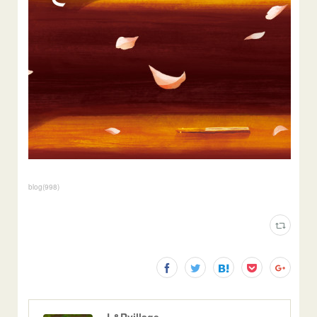
blog
(
998
)
L&Rvillage