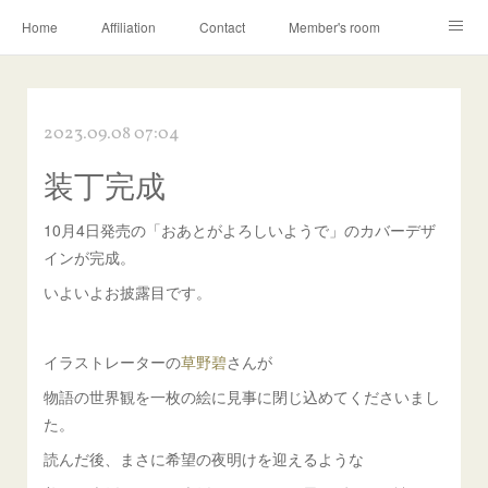
Home
Affiliation
Contact
Member's room
Learning contents
Q&A
Blog
2023.09.08 07:04
装丁完成
10月4日発売の「おあとがよろしいようで」のカバーデザ
インが完成。
いよいよお披露目です。
イラストレーターの
草野碧
さんが
物語の世界観を一枚の絵に見事に閉じ込めてくださいまし
た。
読んだ後、まさに希望の夜明けを迎えるような