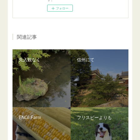
フォロー
関連記事
先入観なく
信州にて
ENGI Farm
フリスビーよりも