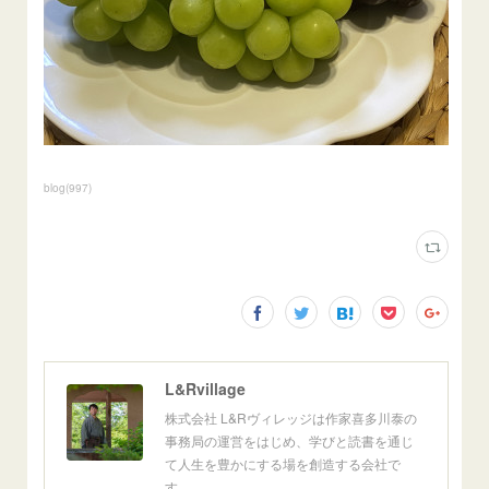
blog
(
997
)
L&Rvillage
株式会社 L&Rヴィレッジは作家喜多川泰の
事務局の運営をはじめ、学びと読書を通じ
て人生を豊かにする場を創造する会社で
す。