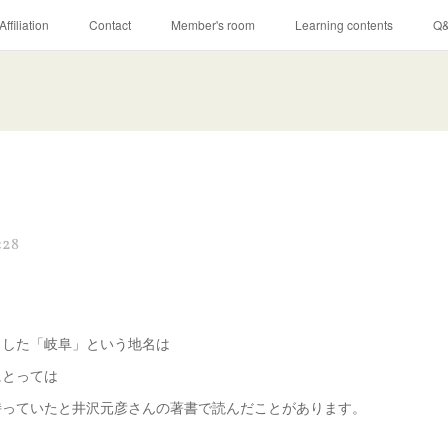
Affiliation
Contact
Member's room
Learning contents
Q
:28
名した「岐阜」という地名は
にとっては
持っていたと井沢元彦さんの著書で読んだことがあります。