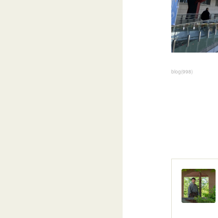
blog
(
998
)