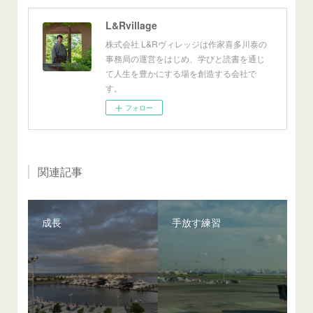
L&Rvillage
株式会社 L&Rヴィレッジは作家喜多川泰の
事務局の運営をはじめ、学びと読書を通じ
て人生を豊かにする場を創造する会社で
す。
フォロー
関連記事
成長
手放す練習