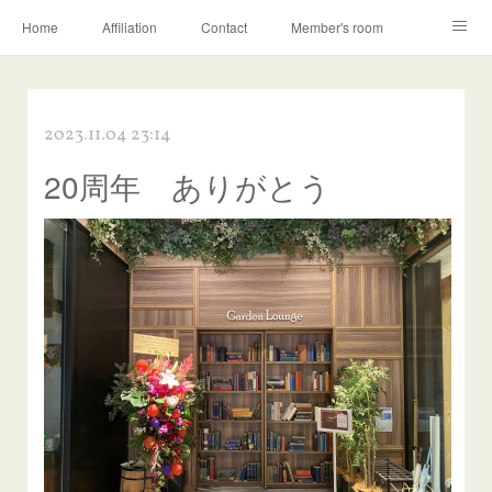
Home
Affiliation
Contact
Member's room
Learning contents
Q&A
Blog
2023.11.04 23:14
20周年 ありがとう