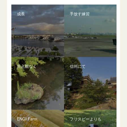
成長
手放す練習
先入観なく
信州にて
ENGI Farm
フリスビーよりも