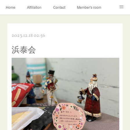
Home
Affiliation
Contact
Member's room
Learning contents
Q&A
Blog
2023.12.18 02:56
浜泰会