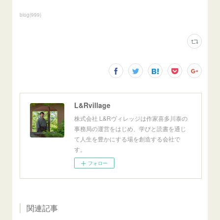
blog
(
999
)
L&Rvillage
株式会社 L&Rヴィレッジは作家喜多川泰の
事務局の運営をはじめ、学びと読書を通じ
て人生を豊かにする場を創造する会社で
す。
フォロー
関連記事