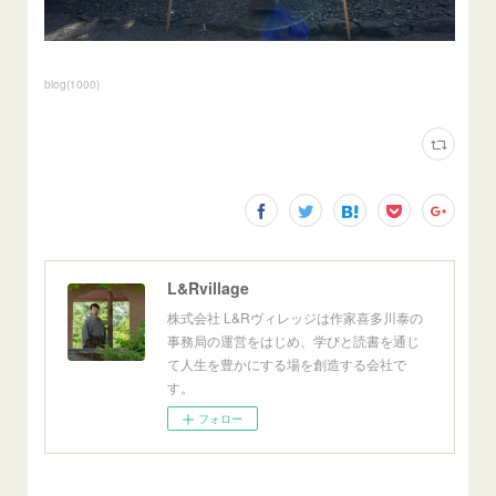
blog
(
1000
)
L&Rvillage
株式会社 L&Rヴィレッジは作家喜多川泰の
事務局の運営をはじめ、学びと読書を通じ
て人生を豊かにする場を創造する会社で
す。
フォロー