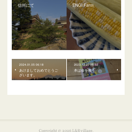
信州にて
ENGI Farm
2024.01.05 06:18
2023.12.27 05:32
あけましておめでとうご
本は命を救う
ざいます。
Copyright ©
2026
L&Rvillage
.