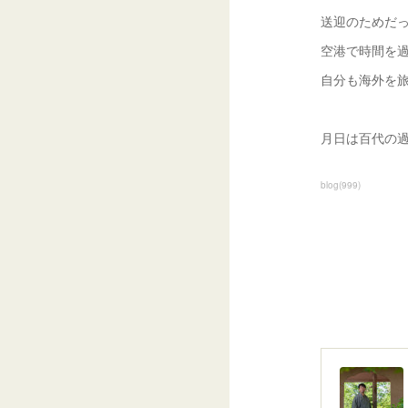
送迎のためだ
空港で時間を
自分も海外を
月日は百代の
blog
(
999
)