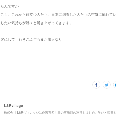
ったんですが
過ごし、これから旅立つ人たち、日本に到着した人たちの空気に触れて
旅したい気持ちが沸々と湧き上がってきます。
過客にして 行きこふ年もまた旅人なり
L&Rvillage
株式会社 L&Rヴィレッジは作家喜多川泰の事務局の運営をはじめ、学びと読書