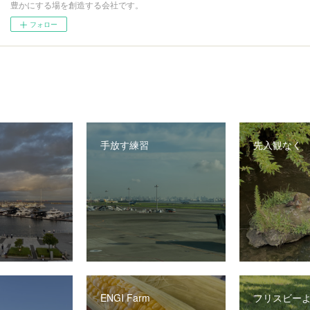
豊かにする場を創造する会社です。
フォロー
手放す練習
先入観なく
ENGI Farm
フリスビー