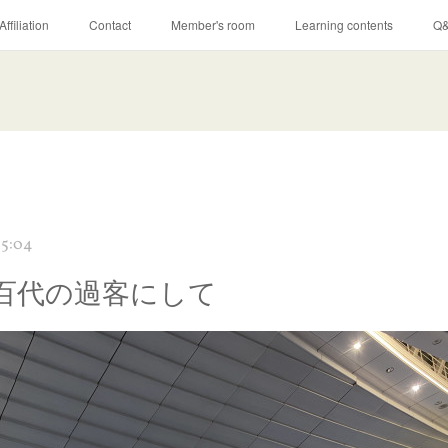
Affiliation
Contact
Member's room
Learning contents
Q
05:04
百代の過客にして