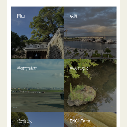
岡山
成長
手放す練習
先入観なく
信州にて
ENGI Farm