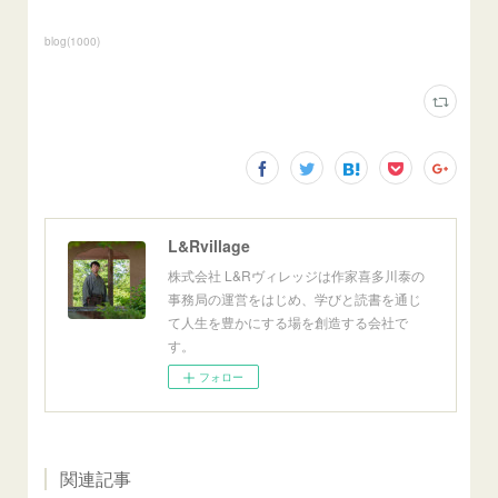
blog
(
1000
)
L&Rvillage
株式会社 L&Rヴィレッジは作家喜多川泰の
事務局の運営をはじめ、学びと読書を通じ
て人生を豊かにする場を創造する会社で
す。
フォロー
関連記事