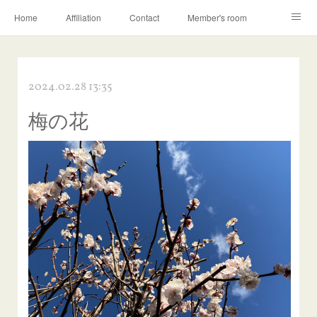
Home
Affiliation
Contact
Member's room
Learning contents
Q&A
Blog
2024.02.28 13:35
梅の花