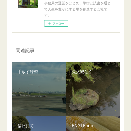
事務局の運営をはじめ、学びと読書を通じ
て人生を豊かにする場を創造する会社で
す。
フォロー
関連記事
手放す練習
先入観なく
信州にて
ENGI Farm