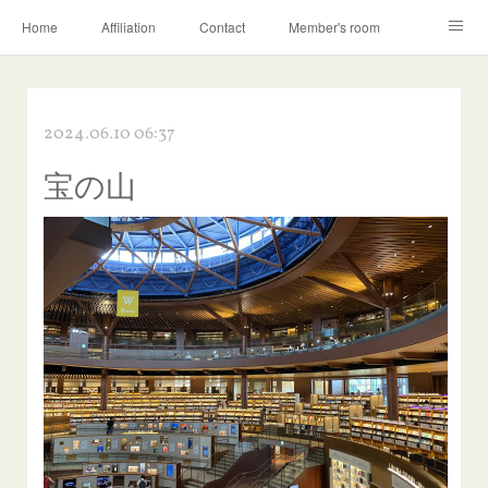
Home
Affiliation
Contact
Member's room
Learning contents
Q&A
Blog
2024.06.10 06:37
宝の山