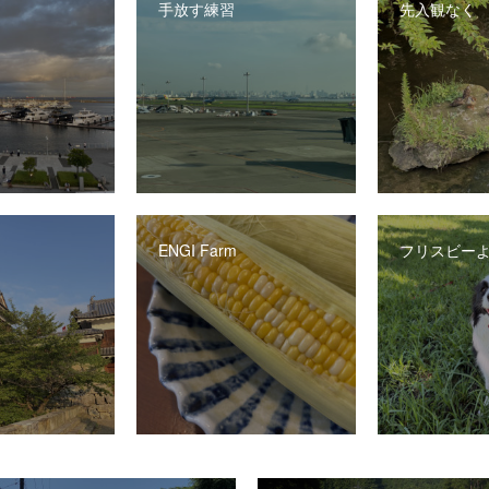
手放す練習
先入観なく
ENGI Farm
フリスビー