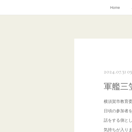
Home
2024.07.31 03
軍艦三
横須賀市教育
日頃の参加者
話をする側と
気持ちが入り