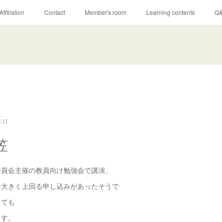
Affiliation
Contact
Member's room
Learning contents
Q
:11
笠
委員会主催の教員向け勉強会で講演。
を大きく上回る申し込みがあったそうで
しても
ます。