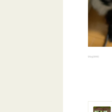
blog
(
999
)