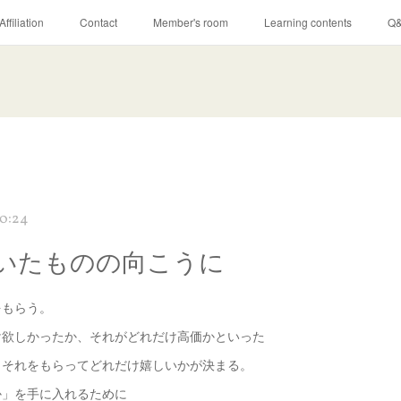
Affiliation
Contact
Member's room
Learning contents
Q
0:24
いたものの向こうに
をもらう。
け欲しかったか、それがどれだけ高価かといった
、それをもらってどれだけ嬉しいかが決まる。
か」を手に入れるために