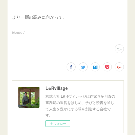
より一層の高みに向かって。
blog
(
999
)
L&Rvillage
株式会社 L&Rヴィレッジは作家喜多川泰の
事務局の運営をはじめ、学びと読書を通じ
て人生を豊かにする場を創造する会社で
す。
フォロー