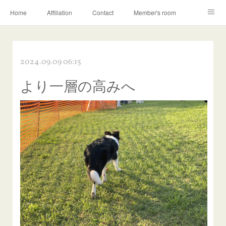
Home
Affiliation
Contact
Member's room
Learning contents
Q&A
Blog
2024.09.09 06:15
より一層の高みへ