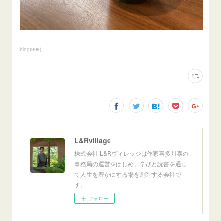
blog
(
998
)
L&Rvillage
株式会社 L&Rヴィレッジは作家喜多川泰の
事務局の運営をはじめ、学びと読書を通じ
て人生を豊かにする場を創造する会社で
す。
フォロー