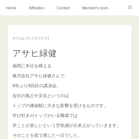
Home
Affiliation
Contact
Member's room
Learning contents
Q&A
Blog
2024.10.03 02:15
アサヒ緑健
福岡に本社を構える
株式会社アサヒ緑健さんで
6年ぶり9回目の講演会。
会社の風土や文化というのは
トップの価値観に大きな影響を受けるものです。
学び好きのトップがいる職場では
学ことが楽しいという空気感が出来上がっていきます。
そのことを肌で感じた一日でした。