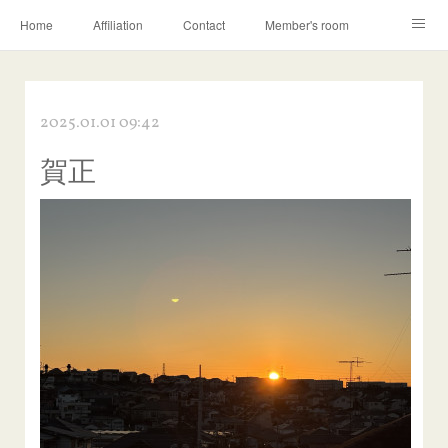
Home
Affiliation
Contact
Member's room
Learning contents
Q&A
Blog
2025.01.01 09:42
賀正