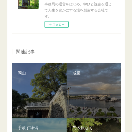
事務局の運営をはじめ、学びと読書を通じ
て人生を豊かにする場を創造する会社で
す。
フォロー
関連記事
岡山
成長
手放す練習
先入観なく