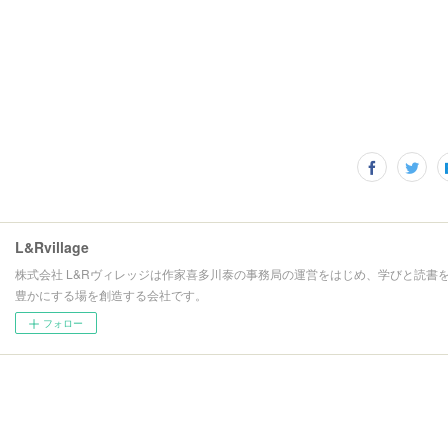
L&Rvillage
株式会社 L&Rヴィレッジは作家喜多川泰の事務局の運営をはじめ、学びと読書
豊かにする場を創造する会社です。
フォロー