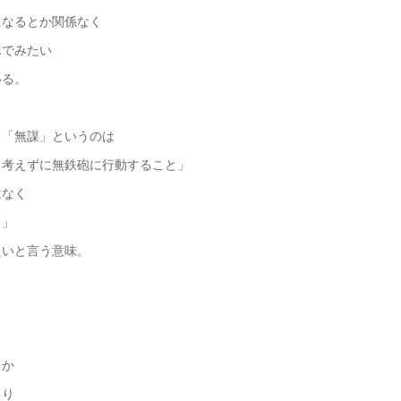
になるとか関係なく
んでみたい
いる。
う「無謀」というのは
く考えずに無鉄砲に行動すること」
はなく
く」
たいと言う意味。
るか
まり