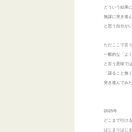
どういう結果
無謀に突き進
と思う自分が
ただここで言
一般的な「よ
と言う意味で
「謀ること無
突き進んでみ
2025年
どこまで行け
はじまりはじ