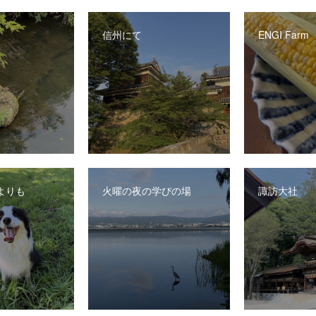
信州にて
ENGI Farm
よりも
火曜の夜の学びの場
諏訪大社