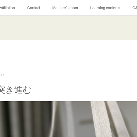
Affiliation
Contact
Member's room
Learning contents
Q
:14
突き進む