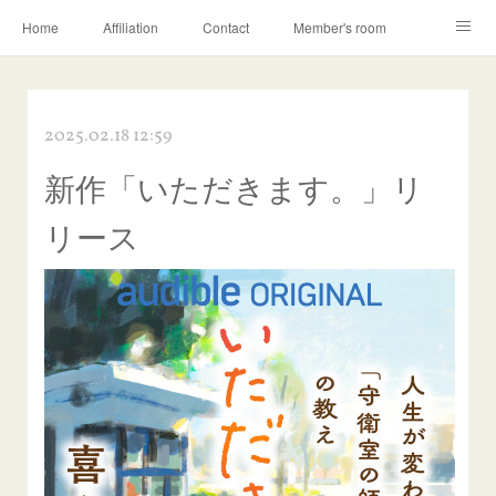
Home
Affiliation
Contact
Member's room
Learning contents
Q&A
Blog
2025.02.18 12:59
新作「いただきます。」リ
リース