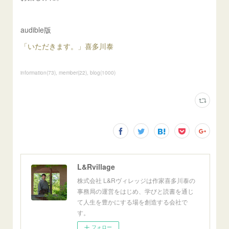
audible版
「いただきます。」喜多川泰
information
(
73
)
member
(
22
)
blog
(
1000
)
L&Rvillage
株式会社 L&Rヴィレッジは作家喜多川泰の
事務局の運営をはじめ、学びと読書を通じ
て人生を豊かにする場を創造する会社で
す。
フォロー