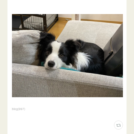
blog
(
997
)