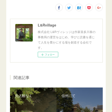
L&Rvillage
株式会社 L&Rヴィレッジは作家喜多川泰の
事務局の運営をはじめ、学びと読書を通じ
て人生を豊かにする場を創造する会社で
す。
フォロー
関連記事
先入観なく
信州にて