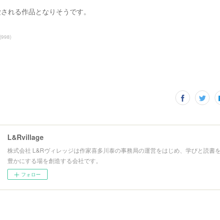
愛される作品となりそうです。
(
998
)
L&Rvillage
株式会社 L&Rヴィレッジは作家喜多川泰の事務局の運営をはじめ、学びと読書
豊かにする場を創造する会社です。
フォロー