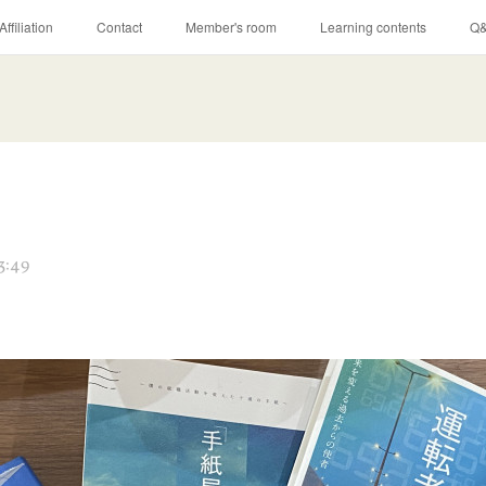
Affiliation
Contact
Member's room
Learning contents
Q
3:49