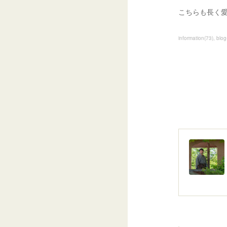
こちらも長く
information
(
73
)
blog