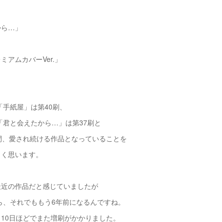
から…」
ミアムカバーVer.」
の「手紙屋」は第40刷、
の「君と会えたから…」は第37刷と
間、愛され続ける作品となっていることを
しく思います。
最近の作品だと感じていましたが
から、それでももう6年前になるんですね。
10日ほどでまた増刷がかかりました。