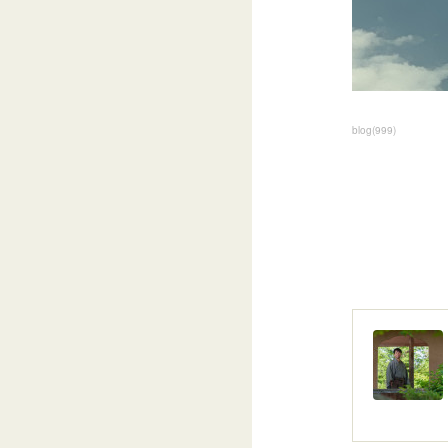
blog
(
999
)