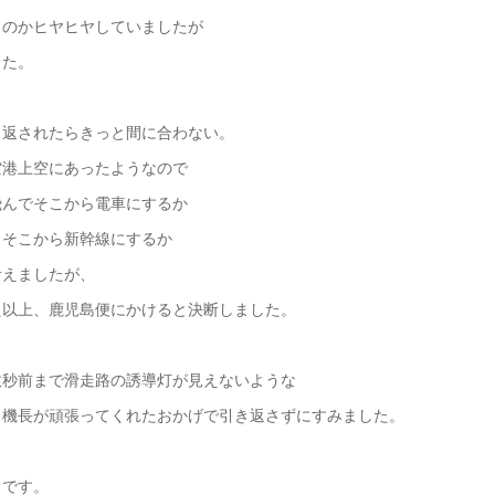
うのかヒヤヒヤしていましたが
した。
き返されたらきっと間に合わない。
空港上空にあったようなので
飛んでそこから電車にするか
、そこから新幹線にするか
考えましたが、
た以上、鹿児島便にかけると決断しました。
数秒前まで滑走路の誘導灯が見えないような
、機長が頑張ってくれたおかげで引き返さずにすみました。
とです。