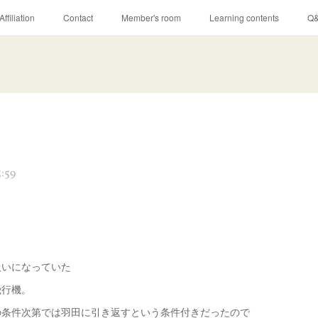
Affiliation
Contact
Member's room
Learning contents
Q
:59
扱いになっていた
飛行機。
の条件次第では羽田に引き返すという条件付きだったので