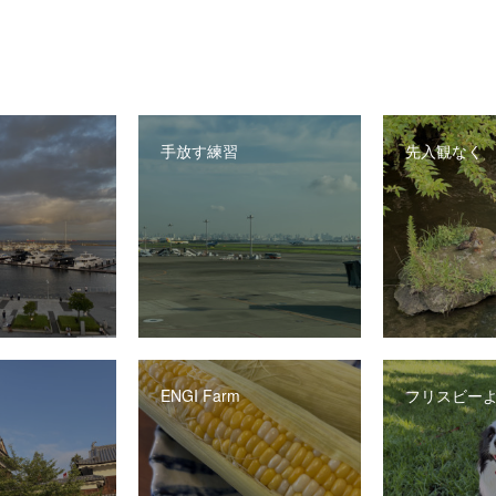
手放す練習
先入観なく
ENGI Farm
フリスビー