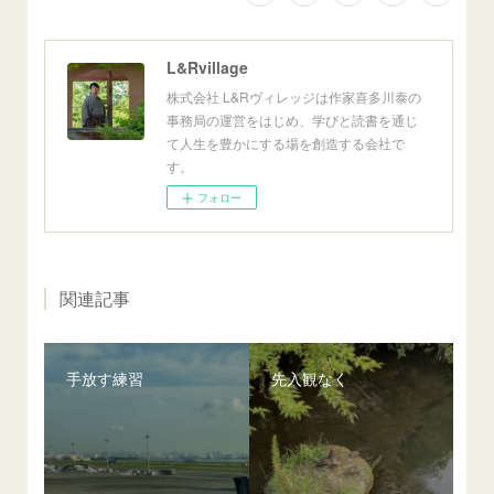
L&Rvillage
株式会社 L&Rヴィレッジは作家喜多川泰の
事務局の運営をはじめ、学びと読書を通じ
て人生を豊かにする場を創造する会社で
す。
フォロー
関連記事
手放す練習
先入観なく