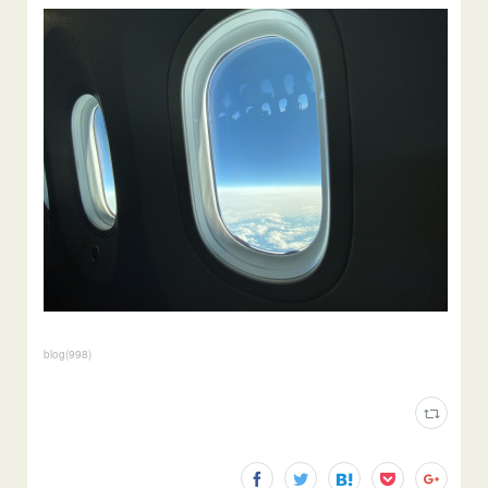
blog
(
998
)