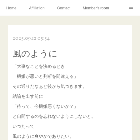
Home
Affiliation
Contact
Member's room
Learning contents
Q&A
Blog
2025.09.12 05:54
風のように
「大事なことを決めるとき
機嫌が悪いと判断を間違える」
その通りだなぁと後から気づきます。
結論を出す前に
「待って、今機嫌悪くないか？」
と自問するのを忘れないようにしないと。
いつだって
風のように爽やかでありたい。