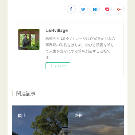
L&Rvillage
株式会社 L&Rヴィレッジは作家喜多川泰の
事務局の運営をはじめ、学びと読書を通じ
て人生を豊かにする場を創造する会社で
す。
フォロー
関連記事
岡山
成長