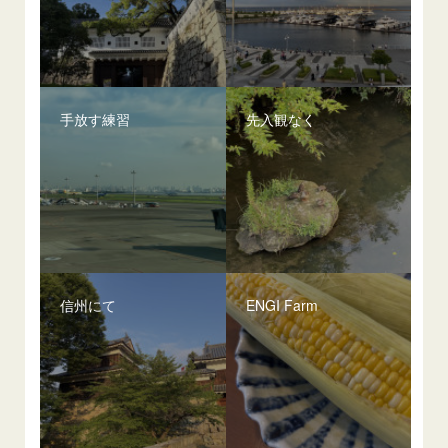
手放す練習
先入観なく
信州にて
ENGI Farm