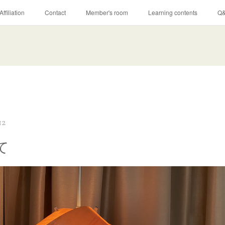
Affiliation
Contact
Member's room
Learning contents
Q
12
て