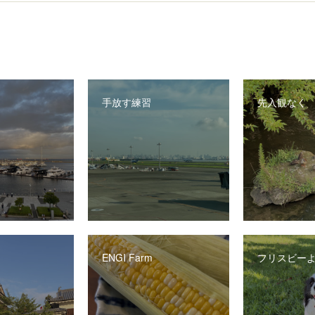
手放す練習
先入観なく
ENGI Farm
フリスビー