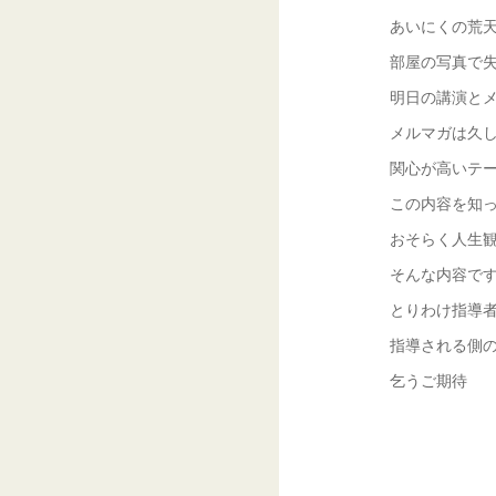
あいにくの荒
部屋の写真で
明日の講演と
メルマガは久
関心が高いテ
この内容を知
おそらく人生
そんな内容で
とりわけ指導
指導される側
乞うご期待