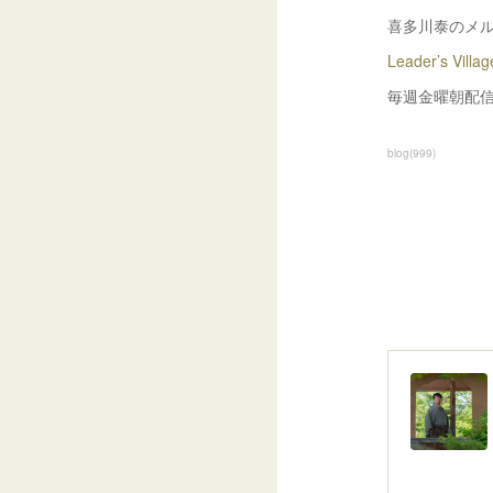
喜多川泰のメ
Leader’s Villag
毎週金曜朝配
blog
(
999
)