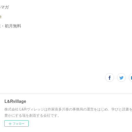
ルマガ
e
信・初月無料
L&Rvillage
株式会社 L&Rヴィレッジは作家喜多川泰の事務局の運営をはじめ、学びと読書
豊かにする場を創造する会社です。
フォロー