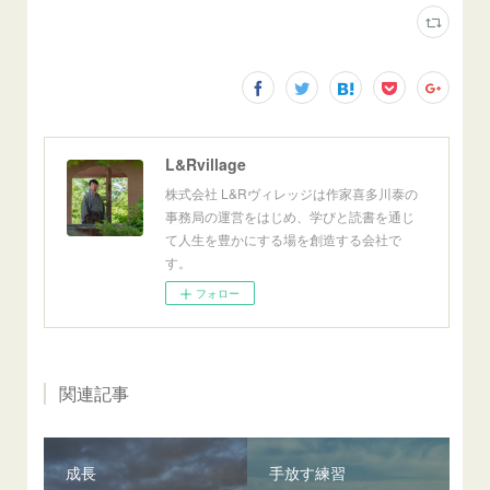
L&Rvillage
株式会社 L&Rヴィレッジは作家喜多川泰の
事務局の運営をはじめ、学びと読書を通じ
て人生を豊かにする場を創造する会社で
す。
フォロー
関連記事
成長
手放す練習