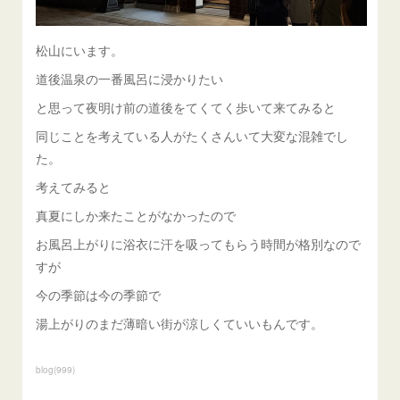
松山にいます。
道後温泉の一番風呂に浸かりたい
と思って夜明け前の道後をてくてく歩いて来てみると
同じことを考えている人がたくさんいて大変な混雑でし
た。
考えてみると
真夏にしか来たことがなかったので
お風呂上がりに浴衣に汗を吸ってもらう時間が格別なので
すが
今の季節は今の季節で
湯上がりのまだ薄暗い街が涼しくていいもんです。
blog
(
999
)