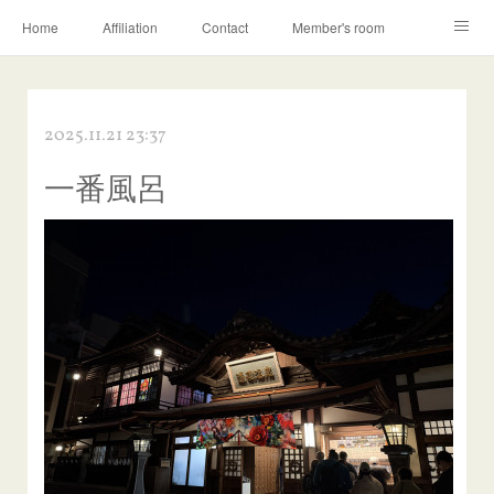
Home
Affiliation
Contact
Member's room
Learning contents
Q&A
Blog
2025.11.21 23:37
一番風呂