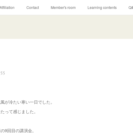
Affiliation
Contact
Member's room
Learning contents
Q
:55
北風が冷たい寒い一日でした。
来たって感じました。
の9回目の講演会。