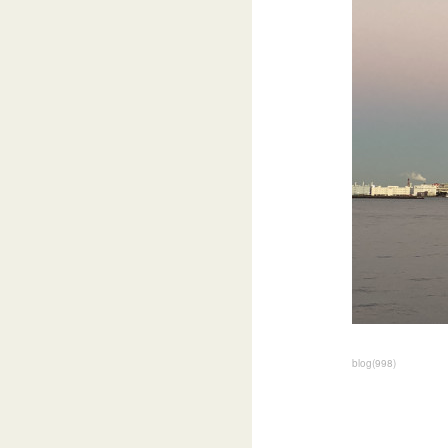
blog
(
998
)