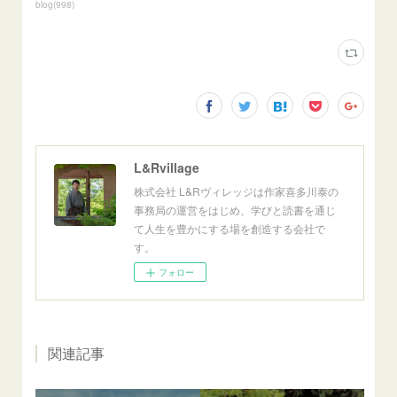
blog
(
998
)
L&Rvillage
株式会社 L&Rヴィレッジは作家喜多川泰の
事務局の運営をはじめ、学びと読書を通じ
て人生を豊かにする場を創造する会社で
す。
フォロー
関連記事