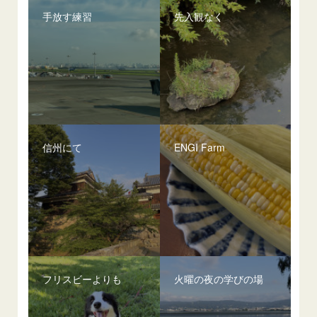
手放す練習
先入観なく
信州にて
ENGI Farm
フリスビーよりも
火曜の夜の学びの場