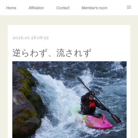
Home
Affiliation
Contact
Member's room
Learning contents
Q&A
Blog
2026.01.28 08:52
逆らわず、流されず