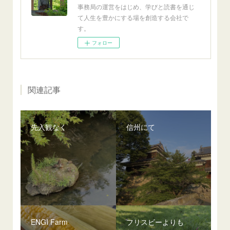
事務局の運営をはじめ、学びと読書を通じ
て人生を豊かにする場を創造する会社で
す。
フォロー
関連記事
先入観なく
信州にて
ENGI Farm
フリスビーよりも