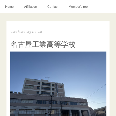
Home
Affiliation
Contact
Member's room
Learning contents
Q&A
Blog
2026.02.03 07:22
名古屋工業高等学校