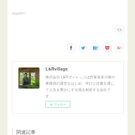
blog
(
997
)
L&Rvillage
株式会社 L&Rヴィレッジは作家喜多川泰の
事務局の運営をはじめ、学びと読書を通じ
て人生を豊かにする場を創造する会社で
す。
フォロー
関連記事