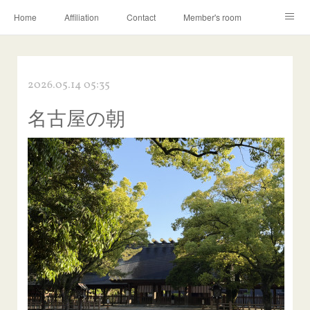
Home
Affiliation
Contact
Member's room
Learning contents
Q&A
Blog
2026.05.14 05:35
名古屋の朝