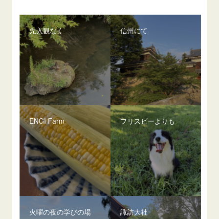
先入観なく
信州にて
ENGI Farm
フリスビーよりも
火曜の夜の学びの場
諏訪大社