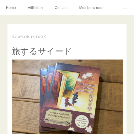
Home
Affiliation
Contact
Member's room
Learning contents
Q&A
Blog
2026.06.18 11:08
旅するサイード