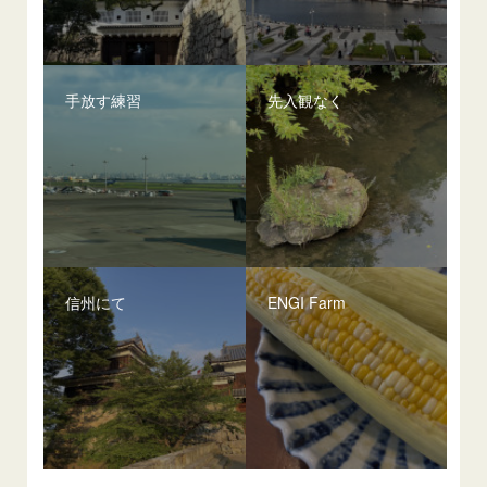
手放す練習
先入観なく
信州にて
ENGI Farm