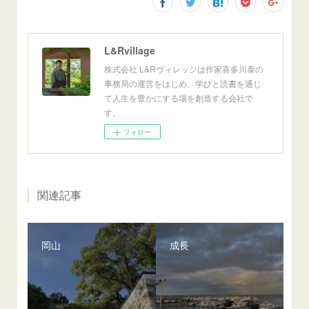
L&Rvillage
株式会社 L&Rヴィレッジは作家喜多川泰の
事務局の運営をはじめ、学びと読書を通じ
て人生を豊かにする場を創造する会社で
す。
フォロー
関連記事
岡山
成長