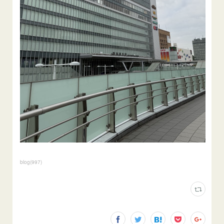
blog
(
997
)