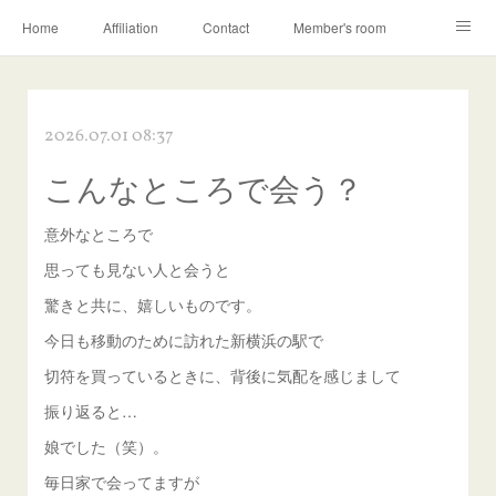
Home
Affiliation
Contact
Member's room
Learning contents
Q&A
Blog
2026.07.01 08:37
こんなところで会う？
意外なところで
思っても見ない人と会うと
驚きと共に、嬉しいものです。
今日も移動のために訪れた新横浜の駅で
切符を買っているときに、背後に気配を感じまして
振り返ると…
娘でした（笑）。
毎日家で会ってますが