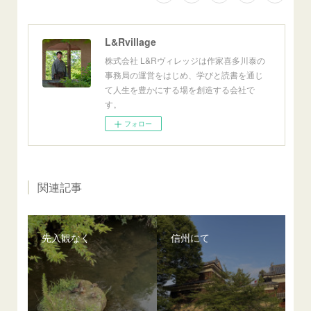
L&Rvillage
株式会社 L&Rヴィレッジは作家喜多川泰の
事務局の運営をはじめ、学びと読書を通じ
て人生を豊かにする場を創造する会社で
す。
フォロー
関連記事
先入観なく
信州にて