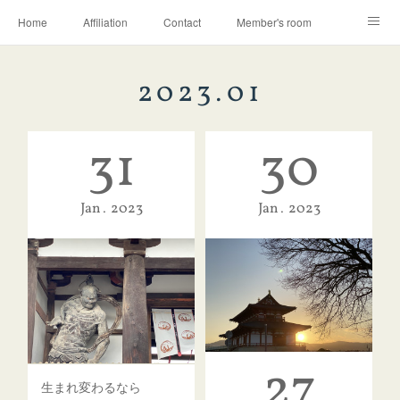
Home
Affiliation
Contact
Member's room
Learning contents
Q&A
Blog
2023
.
01
31
30
Jan
2023
Jan
2023
27
生まれ変わるなら
大極殿