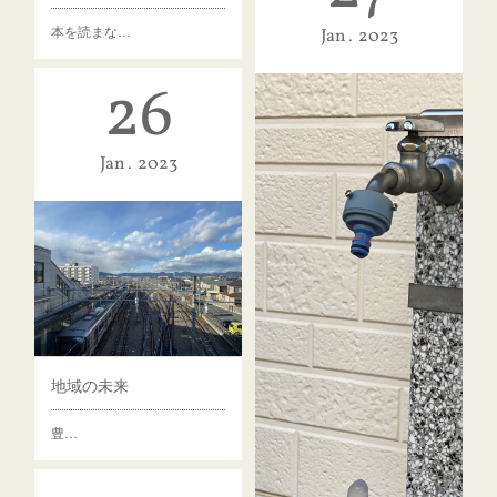
本を読まな…
橿…
Jan
2023
26
Jan
2023
地域の未来
豊…