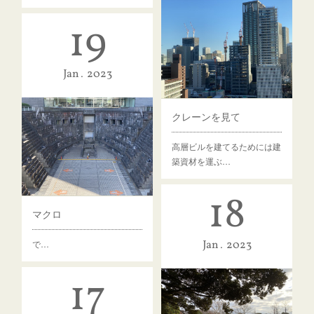
19
Jan
2023
クレーンを見て
高層ビルを建てるためには建
築資材を運ぶ…
18
マクロ
Jan
2023
で…
17