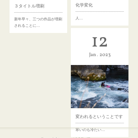
化学変化
３タイトル増刷
人…
新年早々、三つの作品が増刷
されることに…
12
Jan
2023
変われるということです
寒いのも冷たい…