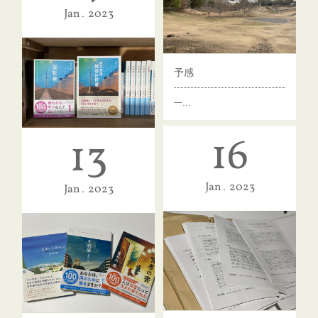
Jan
2023
予感
一…
16
13
台湾版「運転者」
Jan
2023
作品の多く…
Jan
2023