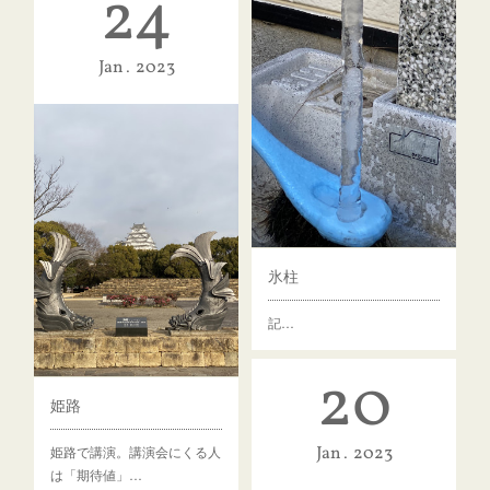
24
Jan
2023
氷柱
記…
20
姫路
Jan
2023
姫路で講演。講演会にくる人
は「期待値」…