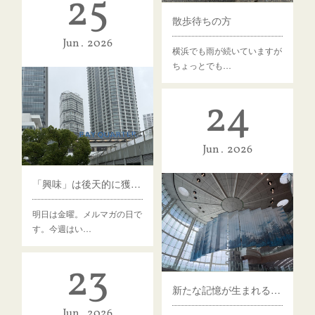
25
散歩待ちの方
Jun
2026
横浜でも雨が続いていますが
ちょっとでも…
24
Jun
2026
「興味」は後天的に獲得できる「技術」である。
明日は金曜。メルマガの日で
す。今週はい…
23
新たな記憶が生まれる始点
Jun
2026