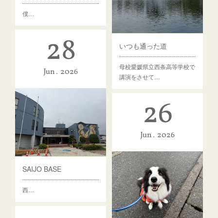
僕…
28
いつも通った道
母校愛媛県立西条高等学校で
Jun
2026
講演をさせて…
26
Jun
2026
SAIJO BASE
西…