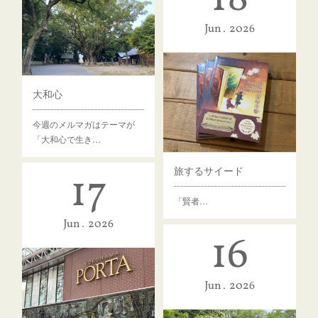
Jun
2026
大和心
今週のメルマガはテーマが
「大和心で生き…
旅するサイード
17
「賢者…
Jun
2026
16
Jun
2026