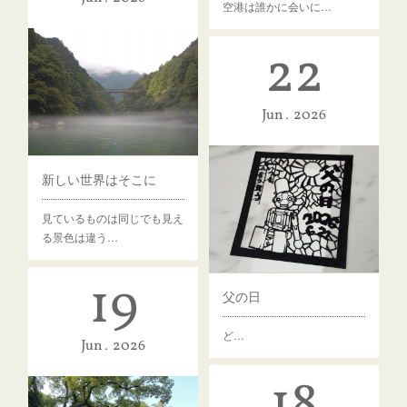
空港は誰かに会いに…
22
Jun
2026
新しい世界はそこに
見ているものは同じでも見え
る景色は違う…
19
父の日
ど…
Jun
2026
18