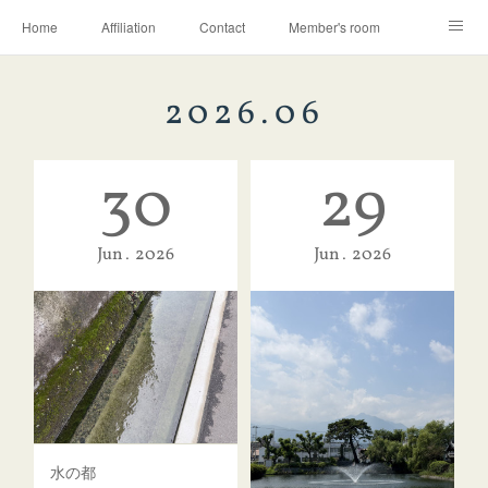
Home
Affiliation
Contact
Member's room
Learning contents
Q&A
Blog
2026
.
06
30
29
Jun
2026
Jun
2026
水の都